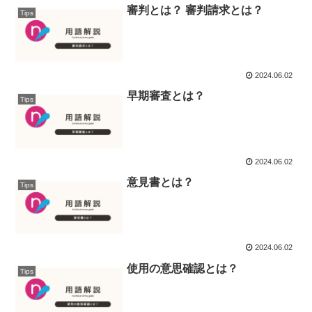
審判とは？ 審判請求とは？
Tips
2024.06.02
早期審査とは？
Tips
2024.06.02
意見書とは？
Tips
2024.06.02
使用の意思確認とは？
Tips