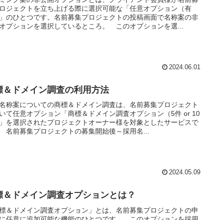
ロジェクトを立ち上げる際に選択可能な「任意オプション（有
」のひとつです。名前募集プロジェクトの投稿画面で名称案の非
オプションを選択しているところ。 このオプションを選...
2024.06.01
標＆ドメイン調査の利用方法
名称案についての商標＆ドメイン調査は、名前募集プロジェクト
いて任意オプション「商標＆ドメイン調査オプション（5件 or 10
」を選択されたプロジェクトオーナー様を対象としたサービスで
 名前募集プロジェクトの募集開始後～採用名...
2024.05.09
標＆ドメイン調査オプションとは？
標＆ドメイン調査オプション」とは、名前募集プロジェクトの申
に任意に追加可能な機能のひとつです。 このオプションを採用