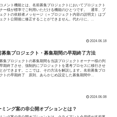
コメント機能とは、名前募集プロジェクトにおいてプロジェクト
ナー様が標準でご利用いただける機能のひとつです。 通常、プ
ェクトの依頼者メッセージ（＝プロジェクト内容の説明文）はプ
ェクト公開後に修正することができません。代わりに、...
2024.06.18
前募集プロジェクト・募集期間の早期終了方法
募集プロジェクトの募集期間を当該プロジェクトオーナー様の判
早期終了させ、強制的にプロジェクトを選考プロセスに移行させ
とができます。ここでは、その方法を解説します。名前募集プロ
クトの早期終了 原則、あらかじめ設定した募集期間中...
2024.06.08
ーミング案の非公開オプションとは？
ミング案の非公開オプションとは、クライアント会員様が名前募