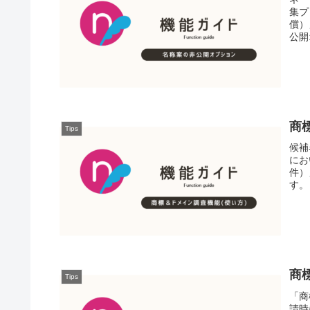
集プ
償）
公開
商
Tips
候補
にお
件）
す。
商
Tips
「商
請時