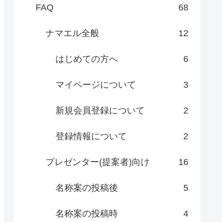
FAQ
68
ナマエル全般
12
はじめての方へ
6
マイページについて
3
新規会員登録について
2
登録情報について
2
プレゼンター(提案者)向け
16
名称案の投稿後
5
名称案の投稿時
4