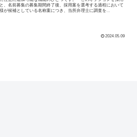
と、名前募集の募集期間終了後、採用案を選考する過程において
様が候補としている名称案につき、当所弁理士に調査を...
2024.05.09
ド