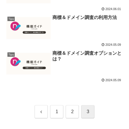
2024.06.01
商標＆ドメイン調査の利用方法
Tips
2024.05.09
商標＆ドメイン調査オプションと
Tips
は？
2024.05.09
前
1
2
3
へ