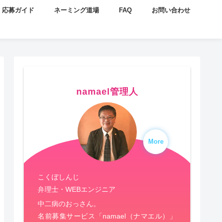
応募ガイド
ネーミング道場
FAQ
お問い合わせ
namael管理人
More
こくぼしんじ
弁理士・WEBエンジニア
中二病のおっさん。
名前募集サービス「namael（ナマエル）」