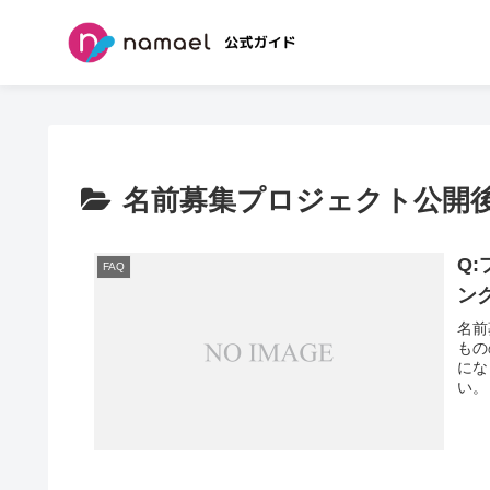
名前募集プロジェクト公開
Q
FAQ
ン
名前
もの
にな
い。