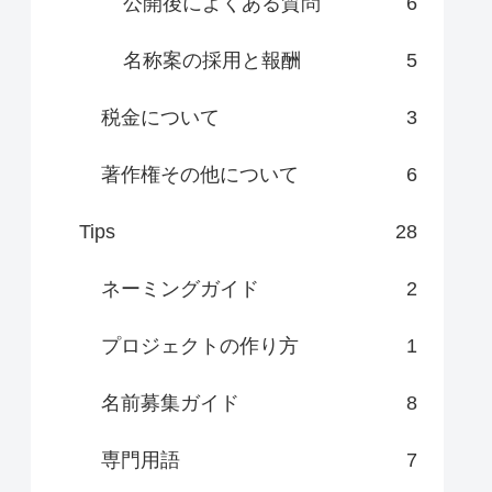
公開後によくある質問
6
名称案の採用と報酬
5
税金について
3
著作権その他について
6
Tips
28
ネーミングガイド
2
プロジェクトの作り方
1
名前募集ガイド
8
専門用語
7