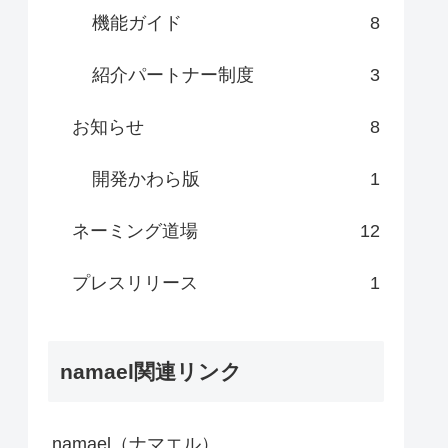
機能ガイド
8
紹介パートナー制度
3
お知らせ
8
開発かわら版
1
ネーミング道場
12
プレスリリース
1
namael関連リンク
namael（ナマエル）