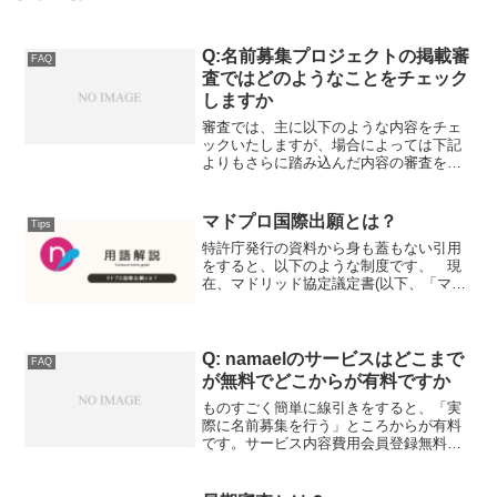
Q:名前募集プロジェクトの掲載審
FAQ
査ではどのようなことをチェック
しますか
審査では、主に以下のような内容をチェ
ックいたしますが、場合によっては下記
よりもさらに踏み込んだ内容の審査を行
う可能性もございます。①プロジェクト
オーナー様の適格性本人確認（法人であ
れば、存続状態の確認や担当者との関係
マドプロ国際出願とは？
Tips
性確認）が取れている未成...
特許庁発行の資料から身も蓋もない引用
をすると、以下のような制度です、 現
在、マドリッド協定議定書(以下、「マド
プロ」という。)の締約国は112カ国であ
り、その中から権利を取得したい国(指定
国)を指定することにより、複数国に同時
に出願するのと...
Q: namaelのサービスはどこまで
FAQ
が無料でどこからが有料ですか
ものすごく簡単に線引きをすると、「実
際に名前募集を行う」ところからが有料
です。サービス内容費用会員登録無料名
前募集プロジェクトへの名称案の投稿無
料名前募集プロジェクトの開催有料
（3,000円～）