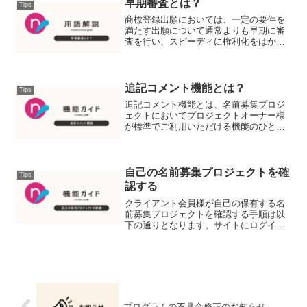
早期審査とは？
Tips
商標登録出願においては、一定の要件を
満たす出願について通常よりも早期に審
査を行い、スピーディに権利化をはかる
制度があります。それが早期審査で
す。 ただし、早期審査を受けるための
要件の中には「すでに使用を開始してい
る商標である」というものがあ...
追記コメント機能とは？
Tips
追記コメント機能とは、名前募集プロジ
ェクトにおいてプロジェクトオーナー様
が標準でご利用いただける機能のひとつ
です。 通常、プロジェクトの依頼者メ
ッセージ（＝プロジェクト内容の説明
文）はプロジェクト公開後に修正するこ
とができません。代わりに、...
自己の名前募集プロジェクトを確
Tips
認する
クライアント会員様が自己の保有する名
前募集プロジェクトを確認する手順は以
下の通りとなります。サイトにログイン
してマイページへ まずはnamaelにログ
インします。マイページのメニューを開
き「保有プロジェクト」をクリック マ
イページで右上の自...
プログラムの不具合修正のお知らせ