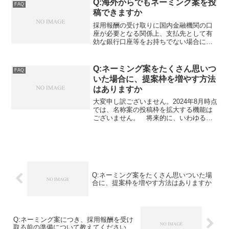
同一／類似の判断対象ともなりませ
Q:海外からでもネーミング案を投
FAQ
ん。 そして、著作権的な意味に...
稿できますか
採用報酬の受け取りに国内金融機関の口
座が必要となる関係上、支払先として有
効な銀行口座等をお持ちでない場合に
は、たとえ会員登録済であってもネーミ
ング案の投稿ができない仕様となってお
ります。ご注意ください。
Q:ネーミング案をたくさん思いつ
FAQ
いた場合に、提案枠を増やす方法
はありますか
大変申し訳ございません。2024年8月時点
では、名称案の投稿枠を拡大する機能は
ございません。 将来的に、いわゆるプ
レミアム会員のような形で投稿枠の拡大
機能を導入できるよう、検討しておりま
す。
Q:ネーミング案をたくさん思いついた場
合に、提案枠を増やす方法はありますか
Q:ネーミング案につき、採用報酬を受け
取る前の準備について教えてください