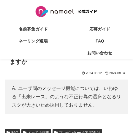
名前募集ガイド
応募ガイド
ネーミング道場
FAQ
Q:名前募集案件の詳細について、プロジェ
お問い合わせ
クトオーナー様に直接質問する方法はあり
ますか
2024.03.12
2024.08.04
ユーザ間のメッセージ機能については、いわゆ
る「出来レース」のような不正行為の温床となるリ
スクが大きいため採用しておりません。
FAQ
すべての記事
プレゼンター(提案者)向け