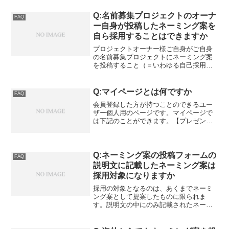
イコンとなっています。Step2 設定のメ
ニューから「アプリ」を探し、タップし
Q:名前募集プロジェクトのオーナ
FAQ
ます①の「ア...
ー自身が投稿したネーミング案を
自ら採用することはできますか
プロジェクトオーナー様ご自身がご自身
の名前募集プロジェクトにネーミング案
を投稿すること（＝いわゆる自己採用）
も可能です。しかしながら、一定の不利
益がございます（後述）。 ネーミング
案は誰でも思いつくことができますし、
Q:マイページとは何ですか
FAQ
なかでも自身の作品やサー...
会員登録した方が持つことのできるユー
ザー個人用のページです。マイページで
は下記のことができます。【プレゼンタ
ー会員（提案者）】・運営からのお知ら
せの確認・自身が名称案を投稿した名前
募集プロジェクトの状況確認・ユーザプ
ロフィールの編集・パスワ...
Q:ネーミング案の投稿フォームの
FAQ
説明文に記載したネーミング案は
採用対象になりますか
採用の対象となるのは、あくまでネーミ
ング案として提案したものに限られま
す。説明文の中にのみ記載されたネーミ
ング案は選定対象となりません。また、
後から投稿されるネーミング案との間で