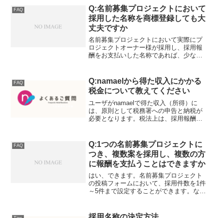
であまりオススメはしませんが、ご自身
Q:名前募集プロジェクトにおいて
FAQ
の商標について独力で出願...
採用した名称を商標登録しても大
丈夫ですか
名前募集プロジェクトにおいて実際にプ
ロジェクトオーナー様が採用し、採用報
酬をお支払いした名称であれば、少なく
とも「採用名称案の応募者様との関係に
おいては」問題は生じません。 各応募
者様は名称案の投稿時において、採用さ
Q:namaelから得た収入にかかる
FAQ
れた名称案をプロジェクト...
税金について教えてください
ユーザがnamaelで得た収入（所得）に
は、原則として税務署への申告と納税が
必要となります。税法上は、採用報酬そ
の他の所得を得たユーザが法人か個人か
によって以下のように分類され、それぞ
れ法人税と所得税が課されます。報酬を
Q:1つの名前募集プロジェクトに
FAQ
得たユーザが法人の場...
つき、複数案を採用し、複数の方
に報酬を支払うことはできますか
はい、できます。名前募集プロジェクト
の投稿フォームにおいて、採用件数を1件
～5件まで設定することができます。な
お、報酬総額は「1件あたりの採用報酬x
採用件数」となります。
採用名称の決定方法