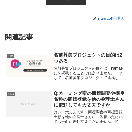
namael管理人
関連記事
名前募集プロジェクトの目的は2
Tips
つある
名前募集プロジェクトの目的は、namael
にを掲載することではありません。 そ
して、名前募集プロジェクトで達成しう
る「目標」は少なくとも2つあります。目
標その1 「良い名前」の採用 目標のひ
とつは、あなたの名前募集プロジェクト
Q:ネーミング案の商標調査や採用
FAQ
に多数の提案（...
名称の商標登録を他の弁理士さん
に依頼しても大丈夫ですか
はい、大丈夫です。商標調査や商標登録
出願を他の弁理士さんにご依頼いただい
ても一向に差し支えございません。特に
初出願の場合、電子出願は嫌がらせに思
えるほどセットアップの手続が面倒なの