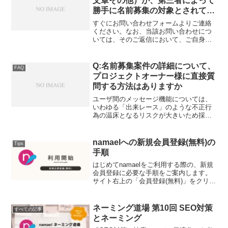
文章その他）が、第三者によって
勝手に名前募集の対象とされてい
ます
すぐにお問い合わせフォームよりご連絡
ください。なお、当該お問い合わせにつ
いては、そのご返信において、ご自身が
真の著作者（あるいは著作権者）である
ことを証明していただく場合がございま
す。また、通報者が当該著作物に法的な
Q:名前募集案件の詳細について、
FAQ
権利を有しない第三者であ...
プロジェクトオーナー様に直接質
問する方法はありますか
ユーザ間のメッセージ機能については、
いわゆる「出来レース」のような不正行
為の温床となるリスクが大きいため採用
しておりません。
namaelへの新規会員登録(無料)の
Tips
手順
はじめてnamaelをご利用する際の、新規
会員登録に必要な手順をご案内します。
サイト右上の「会員登録(無料)」をクリッ
ク PCブラウザ、スマートフォン、タブ
レットのいずれであっても、画面右上の
「会員登録(無料)」を押して新規会員登録
ネーミング道場 第10回 SEO対策
すべての記事
ページに...
とネーミング