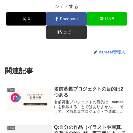
シェアする
X
Facebook
LINE
コピー
namael管理人
関連記事
名前募集プロジェクトの目的は2
Tips
つある
名前募集プロジェクトの目的は、namael
にを掲載することではありません。 そ
して、名前募集プロジェクトで達成しう
る「目標」は少なくとも2つあります。目
標その1 「良い名前」の採用 目標のひ
とつは、あなたの名前募集プロジェクト
Q:自分の作品（イラストや写真、
FAQ
に多数の提案（...