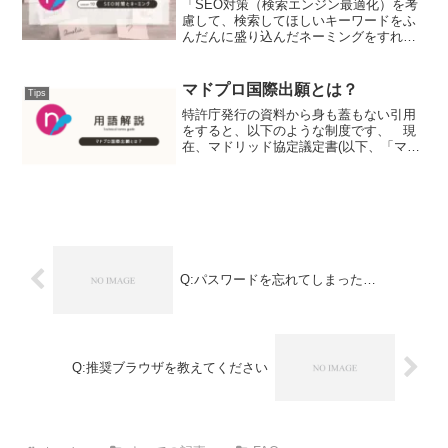
「SEO対策（検索エンジン最適化）を考
慮して、検索してほしいキーワードをふ
んだんに盛り込んだネーミングをすれば
良いのでは？」 ……なんて、考えたこ
とはありませんか？ SEO対策を重視し
たネーミングは、検索エンジンでの上位
マドプロ国際出願とは？
Tips
表示を狙う上で確かに...
特許庁発行の資料から身も蓋もない引用
をすると、以下のような制度です、 現
在、マドリッド協定議定書(以下、「マド
プロ」という。)の締約国は112カ国であ
り、その中から権利を取得したい国(指定
国)を指定することにより、複数国に同時
に出願するのと...
Q:パスワードを忘れてしまった…
Q:推奨ブラウザを教えてください